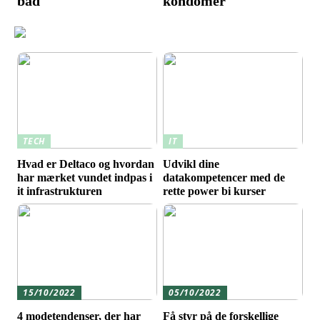
båd
kondomer
TECH
IT
Hvad er Deltaco og hvordan
Udvikl dine
har mærket vundet indpas i
datakompetencer med de
it infrastrukturen
rette power bi kurser
15/10/2022
05/10/2022
4 modetendenser, der har
Få styr på de forskellige