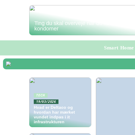
Ting du skal overveje når du køber
kondomer
Smart Home
TECH
19/03/2026
Hvad er Deltaco og
hvordan har mærket
vundet indpas i it
infrastrukturen