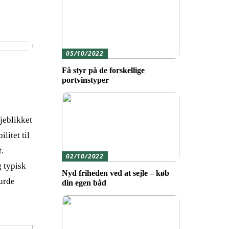
05/10/2022
g
Få styr på de forskellige
portvinstyper
e
øjeblikket
litet til
t.
02/10/2022
 typisk
Nyd friheden ved at sejle – køb
urde
din egen båd