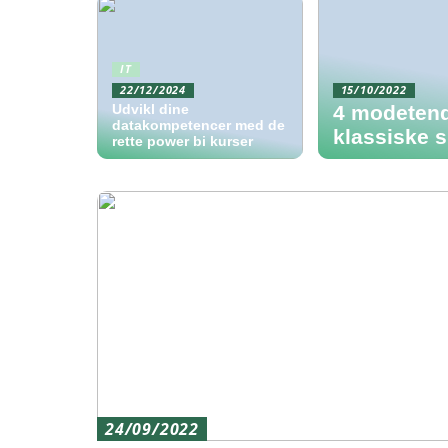
IT
22/12/2024
15/10/2022
Udvikl dine
4 modetende
datakompetencer med de
klassiske s
rette power bi kurser
24/09/2022