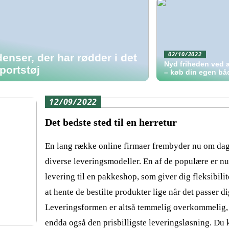
02/10/2022
nser, der har rødder i det
Nyd friheden ved a
portstøj
– køb din egen bå
12/09/2022
Det bedste sted til en herretur
En lang række online firmaer frembyder nu om da
diverse leveringsmodeller. En af de populære er nu 
levering til en pakkeshop, som giver dig fleksibilite
at hente de bestilte produkter lige når det passer di
Leveringsformen er altså temmelig overkommelig,
endda også den prisbilligste leveringsløsning. Du