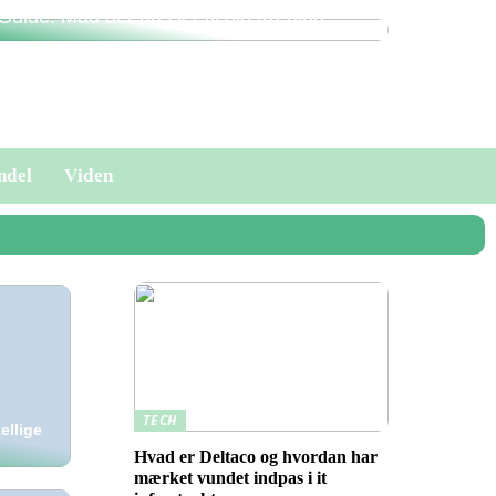
Guide: Mad der passer til din træning.
ndel
Viden
TECH
ellige
Hvad er Deltaco og hvordan har
mærket vundet indpas i it