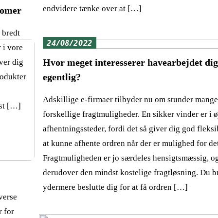
endvidere tænke over at […]
domer
 bredt
24/08/2022
 i vore
Hvor meget interesserer havearbejdet di
iver dig
egentlig?
rodukter
Adskillige e-firmaer tilbyder nu om stunder mang
est […]
forskellige fragtmuligheder. En sikker vinder er i 
afhentningssteder, fordi det så giver dig god fleksibi
at kunne afhente ordren når der er mulighed for de
Fragtmuligheden er jo særdeles hensigtsmæssig, og
derudover den mindst kostelige fragtløsning. Du b
ydermere beslutte dig for at få ordren […]
verse
r for