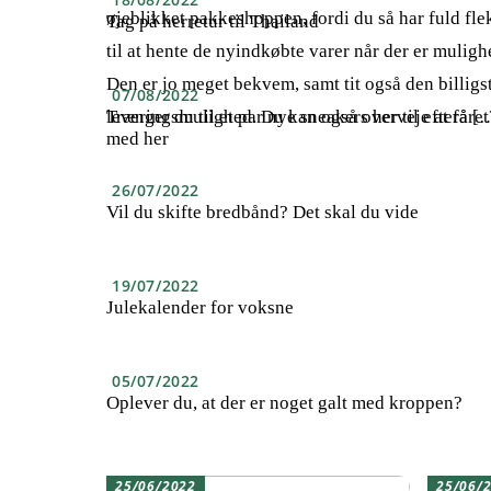
øjeblikket pakkeshoppen, fordi du så har fuld flek
Tag på herretur til Thailand
til at hente de nyindkøbte varer når der er muligh
Den er jo meget bekvem, samt tit også den billigs
07/08/2022
leveringsmulighed. Du kan også overveje at få [
Trænger du til et par nye sneakers her til efteråret
med her
26/07/2022
Vil du skifte bredbånd? Det skal du vide
19/07/2022
Julekalender for voksne
05/07/2022
Oplever du, at der er noget galt med kroppen?
25/06/2022
25/06/