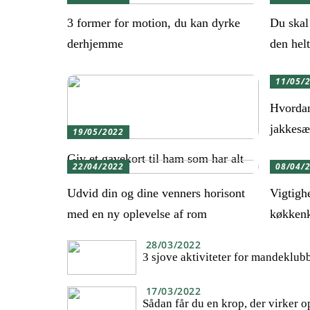
3 former for motion, du kan dyrke
Du skal 
derhjemme
den helt
11/05/
Hvordan
jakkesæ
19/05/2022
Giv et gavekort til ham som har alt
22/04/2022
08/04/
Udvid din og dine venners horisont
Vigtighe
med en ny oplevelse af rom
køkken
28/03/2022
3 sjove aktiviteter for mandeklub
17/03/2022
Sådan får du en krop, der virker o