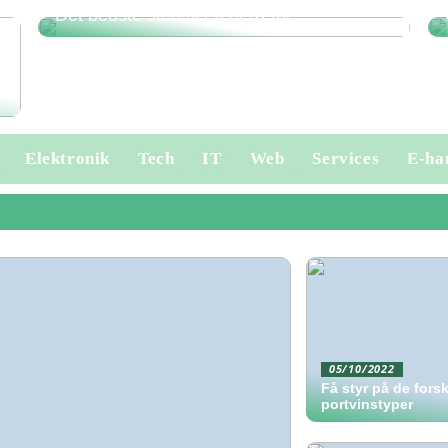
Det bedste sted til en herretur
Elektronik
Tech
IT
Web
Services
E-ha
05/10/2022
Få styr på de forsk
portvinstyper