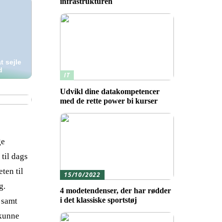
infrastrukturen
t sejle
d
IT
Udvikl dine datakompetencer
med de rette power bi kurser
ge
til dags
ten til
15/10/2022
g.
4 modetendenser, der har rødder
i det klassiske sportstøj
 samt
 kunne