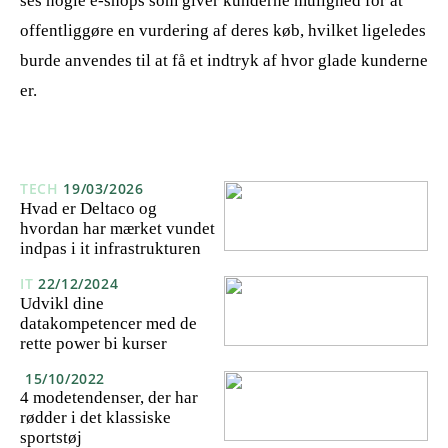
ses nogle e-shops som giver kunderne mulighed for at
offentliggøre en vurdering af deres køb, hvilket ligeledes
burde anvendes til at få et indtryk af hvor glade kunderne
er.
TECH
19/03/2026
Hvad er Deltaco og
hvordan har mærket vundet
indpas i it infrastrukturen
IT
22/12/2024
Udvikl dine
datakompetencer med de
rette power bi kurser
15/10/2022
4 modetendenser, der har
rødder i det klassiske
sportstøj