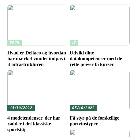
TECH
IT
Hvad er Deltaco og hvordan
Udvikl dine
har mærket vundet indpas i
datakompetencer med de
it infrastrukturen
rette power bi kurser
15/10/2022
05/10/2022
4 modetendenser, der har
Få styr på de forskellige
rødder i det klassiske
portvinstyper
sportstøj