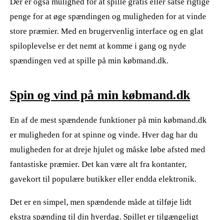
Der er også mulighed for at spille gratis eller satse rigtige
penge for at øge spændingen og muligheden for at vinde
store præmier. Med en brugervenlig interface og en glat
spiloplevelse er det nemt at komme i gang og nyde
spændingen ved at spille på min købmand.dk.
Spin og vind på min købmand.dk
En af de mest spændende funktioner på min købmand.dk
er muligheden for at spinne og vinde. Hver dag har du
muligheden for at dreje hjulet og måske løbe afsted med
fantastiske præmier. Det kan være alt fra kontanter,
gavekort til populære butikker eller endda elektronik.
Det er en simpel, men spændende måde at tilføje lidt
ekstra spænding til din hverdag. Spillet er tilgængeligt