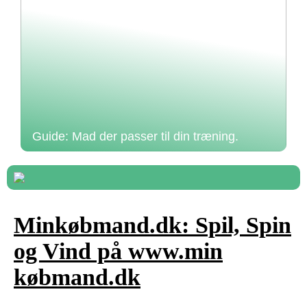
Guide: Mad der passer til din træning.
Minkøbmand.dk: Spil, Spin
og Vind på www.min
købmand.dk