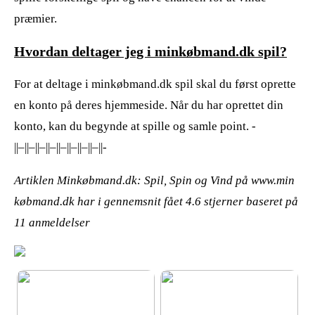
præmier.
Hvordan deltager jeg i minkøbmand.dk spil?
For at deltage i minkøbmand.dk spil skal du først oprette
en konto på deres hjemmeside. Når du har oprettet din
konto, kan du begynde at spille og samle point. -
||–||–||–||–||–||–||–||–||-
Artiklen Minkøbmand.dk: Spil, Spin og Vind på www.min
købmand.dk har i gennemsnit fået
4.6
stjerner baseret på
11
anmeldelser