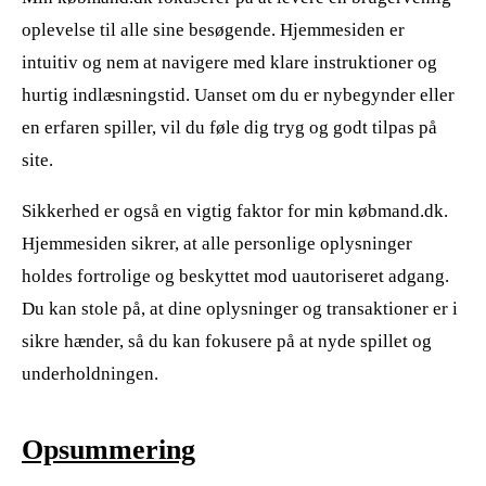
oplevelse til alle sine besøgende. Hjemmesiden er
intuitiv og nem at navigere med klare instruktioner og
hurtig indlæsningstid. Uanset om du er nybegynder eller
en erfaren spiller, vil du føle dig tryg og godt tilpas på
site.
Sikkerhed er også en vigtig faktor for min købmand.dk.
Hjemmesiden sikrer, at alle personlige oplysninger
holdes fortrolige og beskyttet mod uautoriseret adgang.
Du kan stole på, at dine oplysninger og transaktioner er i
sikre hænder, så du kan fokusere på at nyde spillet og
underholdningen.
Opsummering