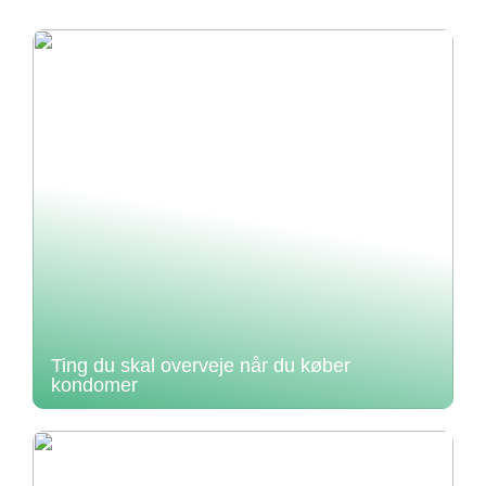
Ting du skal overveje når du køber
kondomer